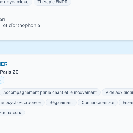
ack dynamique
Thérapie EMDR
éri
 et d’orthophonie
IER
Paris 20
h
Accompagnement par le chant et le mouvement
Aide aux aida
he psycho-corporelle
Bégaiement
Confiance en soi
Ense
Formateurs