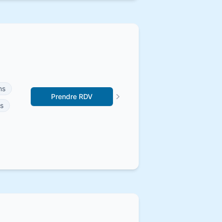
ns
Prendre RDV
s