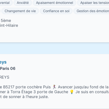
rental
Anxiété
Apaisement émotionnel
Apaiser les tensio
Changement de vie
Confiance en soi
Gestion des émotion
s 5ème
nt-Hilaire
reys
Paris 06
TREYS
e B5217 porte cochère Puis 🏃‍♀️ Avancer jusqu’au fond de l
onner à Torra Étage 3 porte de Gauche 💡 Je suis en consult
t de sonner à l’heure juste.