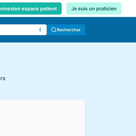
nnexion espace patient
Je suis un praticien
Rechercher
urs