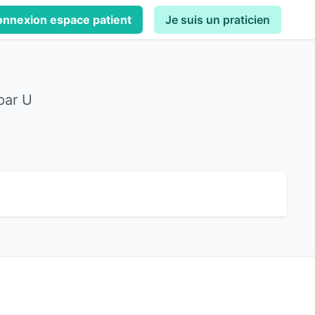
nnexion espace patient
Je suis un praticien
par U