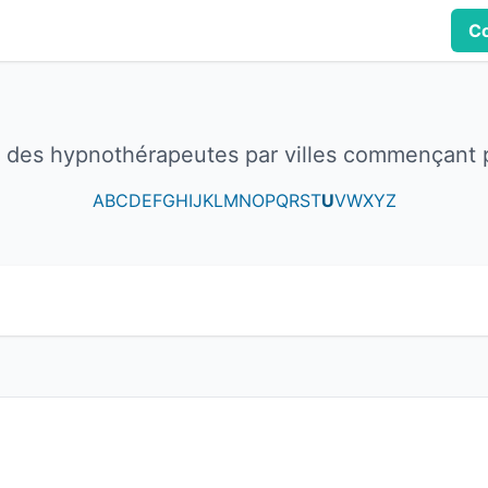
Co
e des hypnothérapeutes par villes commençant 
A
B
C
D
E
F
G
H
I
J
K
L
M
N
O
P
Q
R
S
T
U
V
W
X
Y
Z