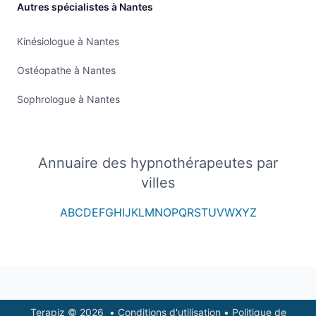
Autres spécialistes à Nantes
Kinésiologue à Nantes
Ostéopathe à Nantes
Sophrologue à Nantes
Annuaire des hypnothérapeutes par
villes
A
B
C
D
E
F
G
H
I
J
K
L
M
N
O
P
Q
R
S
T
U
V
W
X
Y
Z
Footer
Terapiz © 2026
•
Conditions d'utilisation
•
Politique de