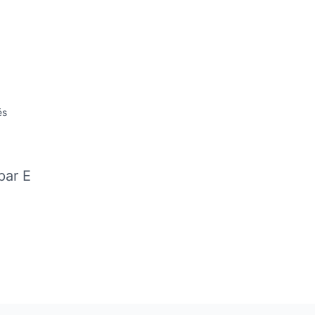
és
par E