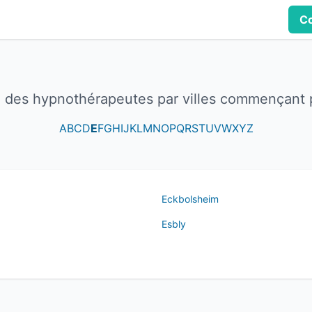
Co
e des hypnothérapeutes par villes commençant 
A
B
C
D
E
F
G
H
I
J
K
L
M
N
O
P
Q
R
S
T
U
V
W
X
Y
Z
Eckbolsheim
Esbly