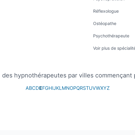
Réflexologue
Ostéopathe
Psychothérapeute
Voir plus de spécialit
e des hypnothérapeutes par villes commençant 
A
B
C
D
E
F
G
H
I
J
K
L
M
N
O
P
Q
R
S
T
U
V
W
X
Y
Z