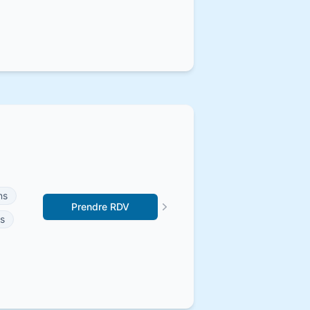
ns
Prendre RDV
s