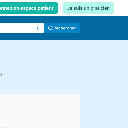
nnexion espace patient
Je suis un praticien
Rechercher
s