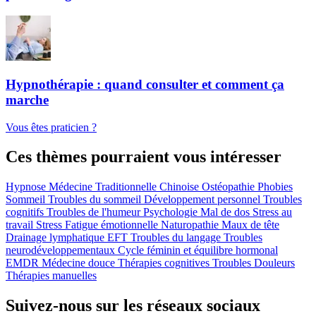
Hypnothérapie : quand consulter et comment ça
marche
Vous êtes praticien ?
Ces thèmes pourraient vous intéresser
Hypnose
Médecine Traditionnelle Chinoise
Ostéopathie
Phobies
Sommeil
Troubles du sommeil
Développement personnel
Troubles
cognitifs
Troubles de l'humeur
Psychologie
Mal de dos
Stress au
travail
Stress
Fatigue émotionnelle
Naturopathie
Maux de tête
Drainage lymphatique
EFT
Troubles du langage
Troubles
neurodéveloppementaux
Cycle féminin et équilibre hormonal
EMDR
Médecine douce
Thérapies cognitives
Troubles
Douleurs
Thérapies manuelles
Suivez-nous sur les réseaux sociaux