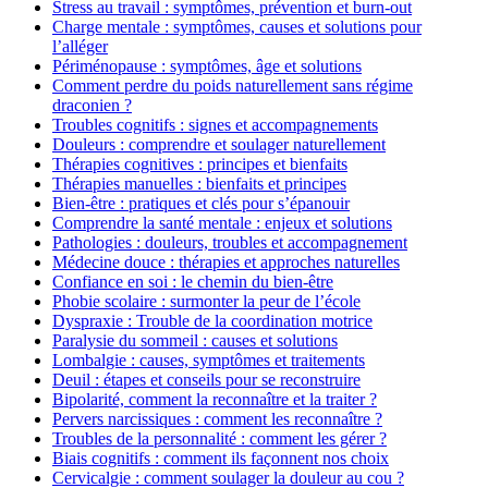
Stress au travail : symptômes, prévention et burn-out
Charge mentale : symptômes, causes et solutions pour
l’alléger
Périménopause : symptômes, âge et solutions
Comment perdre du poids naturellement sans régime
draconien ?
Troubles cognitifs : signes et accompagnements
Douleurs : comprendre et soulager naturellement
Thérapies cognitives : principes et bienfaits
Thérapies manuelles : bienfaits et principes
Bien-être : pratiques et clés pour s’épanouir
Comprendre la santé mentale : enjeux et solutions
Pathologies : douleurs, troubles et accompagnement
Médecine douce : thérapies et approches naturelles
Confiance en soi : le chemin du bien-être
Phobie scolaire : surmonter la peur de l’école
Dyspraxie : Trouble de la coordination motrice
Paralysie du sommeil : causes et solutions
Lombalgie : causes, symptômes et traitements
Deuil : étapes et conseils pour se reconstruire
Bipolarité, comment la reconnaître et la traiter ?
Pervers narcissiques : comment les reconnaître ?
Troubles de la personnalité : comment les gérer ?
Biais cognitifs : comment ils façonnent nos choix
Cervicalgie : comment soulager la douleur au cou ?