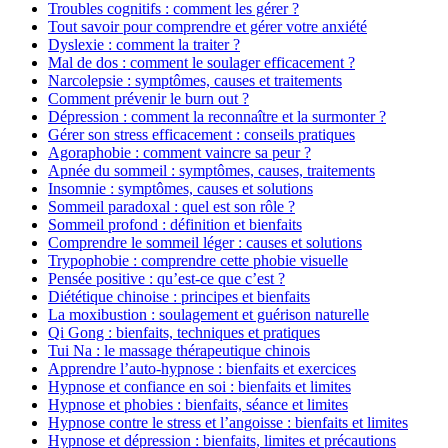
Troubles cognitifs : comment les gérer ?
Tout savoir pour comprendre et gérer votre anxiété
Dyslexie : comment la traiter ?
Mal de dos : comment le soulager efficacement ?
Narcolepsie : symptômes, causes et traitements
Comment prévenir le burn out ?
Dépression : comment la reconnaître et la surmonter ?
Gérer son stress efficacement : conseils pratiques
Agoraphobie : comment vaincre sa peur ?
Apnée du sommeil : symptômes, causes, traitements
Insomnie : symptômes, causes et solutions
Sommeil paradoxal : quel est son rôle ?
Sommeil profond : définition et bienfaits
Comprendre le sommeil léger : causes et solutions
Trypophobie : comprendre cette phobie visuelle
Pensée positive : qu’est-ce que c’est ?
Diététique chinoise : principes et bienfaits
La moxibustion : soulagement et guérison naturelle
Qi Gong : bienfaits, techniques et pratiques
Tui Na : le massage thérapeutique chinois
Apprendre l’auto-hypnose : bienfaits et exercices
Hypnose et confiance en soi : bienfaits et limites
Hypnose et phobies : bienfaits, séance et limites
Hypnose contre le stress et l’angoisse : bienfaits et limites
Hypnose et dépression : bienfaits, limites et précautions