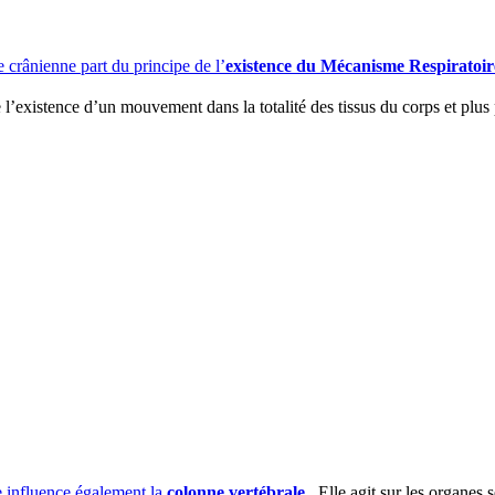
crânienne part du principe de l’
existence du Mécanisme Respiratoir
’existence d’un mouvement dans la totalité des tissus du corps et plus 
le influence également la
colonne vertébrale
. Elle agit sur les organes s