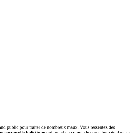
grand public pour traiter de nombreux maux. Vous ressentez des
e corporelle holistique
qui prend en compte le corps humain dans sa