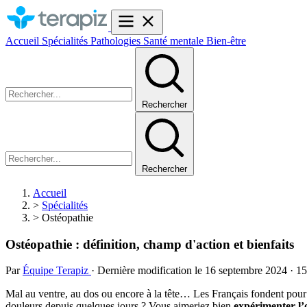
Accueil
Spécialités
Pathologies
Santé mentale
Bien-être
Rechercher
Rechercher
Accueil
>
Spécialités
>
Ostéopathie
Ostéopathie : définition, champ d'action et bienfaits
Par
Équipe Terapiz
· Dernière modification le 16 septembre 2024 · 1
Mal au ventre, au dos ou encore à la tête… Les Français fondent pour 
douleurs depuis quelques jours ? Vous aimeriez bien
expérimenter l’