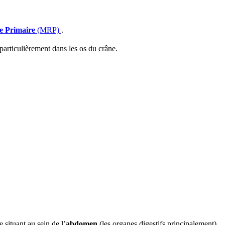
e Primaire
(MRP)
.
particulièrement dans les os du crâne.
e situant au sein de l’
abdomen
(les organes digestifs principalement),