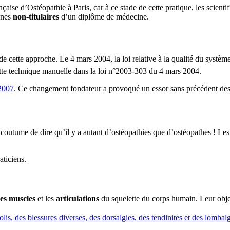
aise d’Ostéopathie à Paris, car à ce stade de cette pratique, les scientif
nnes
non-titulaires
d’un diplôme de médecine.
e cette approche. Le 4 mars 2004, la loi relative à la qualité du systèm
tte technique manuelle dans la loi n°2003-303 du 4 mars 2004.
 2007
. Ce changement fondateur a provoqué un essor sans précédent des
 coutume de dire qu’il y a autant d’ostéopathies que d’ostéopathes ! Les
aticiens.
les muscles
et les
articulations
du squelette du corps humain. Leur obje
olis, des blessures diverses, des dorsalgies, des tendinites et des lombal