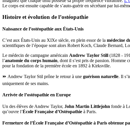
Imaginez que chaque tissu possède sa propre fréquence vibratoire.
L’o
Le corps est ensuite capable de s’auto-guérir en sécrétant par lui-mêm
Histoire et évolution de l’ostéopathie
Naissance de l’ostéopathie aux États-Unis
C’est aux États-Unis au XIXe siècle, en plein essor de la
médecine d
scientifiques de l’époque sont alors Robert Koch, Claude Bernard, Lo
Le médecin de campagne américain
Andrew Taylor Still
(1828 - 191
l’
anatomie du corps humain
, dont il s’est pris de passion. Homme c
pour la fondation de la première école en 1892 à Kirksville.
⏩ Andrew Taylor Stil prône le retour à une
guérison naturelle
. Il s
uniquement de ses mains.
Arrivée de l’ostéopathie en Europe
Un des élèves de Andrew Taylor,
John Martin Littlejohn
fonde à L
qu’ouvre l’
École Française d’Ostéopathie
à Paris.
Fermeture de l’École Française d’Ostéopathie à Paris obtenue p