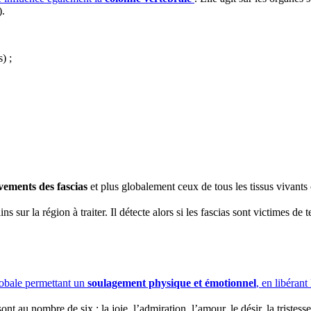
).
) ;
vements des fascias
et plus globalement ceux de tous les tissus vivants
sur la région à traiter. Il détecte alors si les fascias sont victimes de
lobale permettant un
soulagement physique et émotionnel
, en libéran
 au nombre de six : la joie, l’admiration, l’amour, le désir, la tristesse 