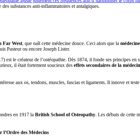
stéopathe ajuste justement ces fréquences afin d’harmoniser le corps
e des substances anti-inflammatoires et antalgiques.
u Far West
, que naît cette médecine douce. Ceci alors que la
médecin
uis Pasteur ou encore Joseph Lister.
7) est le créateur de l’ostéopathie. Dès 1874, il fonde ses principes en
urieux, il était fortement soucieux des
effets secondaires de la médeci
’intéresse aux os, tendons, muscles, fascias et ligaments. Il innove et te
ondres en 1917 la
British School of Osteopathy
. Les débuts de cette 
ar l’Ordre des Médecins