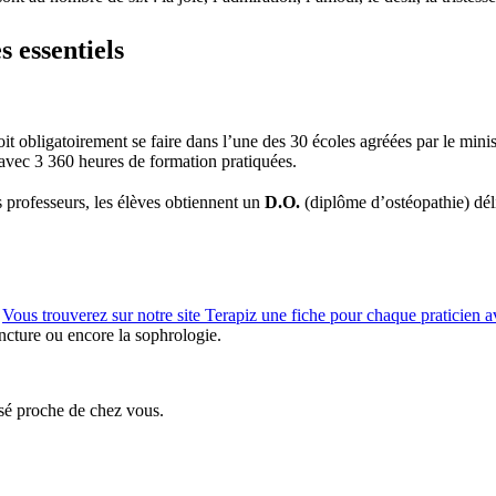
 essentiels
t obligatoirement se faire dans l’une des 30 écoles agréées par le mini
 avec 3 360 heures de formation pratiquées.
s professeurs, les élèves obtiennent un
D.O.
(diplôme d’ostéopathie) déli
.
Vous trouverez sur notre site Terapiz une fiche pour chaque praticien a
ncture ou encore la sophrologie.
isé proche de chez vous.