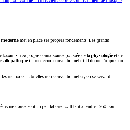
 humain, tout comme un musicien accorde son instrument de musique
.
e moderne
met en place ses propres fondements. Les grands
 se basant sur sa propre connaissance poussée de la
physiologie
et de
ne allopathique
(la médecine conventionnelle). Il donne l’impulsion
ste des méthodes naturelles non-conventionnelles, en se servant
médecine douce sont un peu laborieux. Il faut attendre 1950 pour