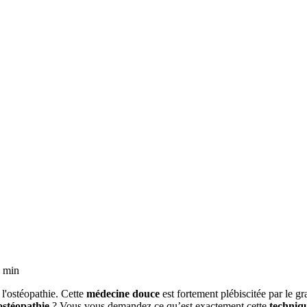
5 min
l'ostéopathie. Cette
médecine douce
est fortement plébiscitée par le 
ostéopathie
? Vous vous demandez ce qu’est exactement
cette
techniqu