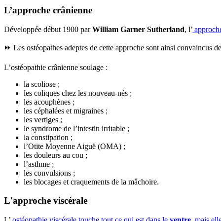
L’approche crânienne
Développée début 1900 par
William Garner Sutherland
, l’
approche 
⏩ Les ostéopathes adeptes de cette approche sont ainsi convaincus de l
L’ostéopathie crânienne soulage :
la scoliose ;
les coliques chez les nouveau-nés ;
les acouphènes ;
les céphalées et migraines ;
les vertiges ;
le syndrome de l’intestin irritable ;
la constipation ;
l’Otite Moyenne Aiguë (OMA) ;
les douleurs au cou ;
l’asthme ;
les convulsions ;
les blocages et craquements de la mâchoire.
L'approche viscérale
L’
ostéopathie viscérale touche tout ce qui est dans le
ventre
, mais el