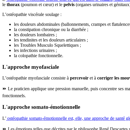
le
thorax
(poumon et cœur) et le
pelvis
(organes urinaires et génitaux
L’ostéopathie viscérale soulage :
les douleurs abdominales (ballonnements, crampes et flatulences
la constipation chronique ou la diarrhée ;
les douleurs lombaires ;
les tendinites et les douleurs articulaires ;
les Troubles Musculo Squelettiques ;
les infections urinaires ;
la colopathie fonctionnelle.
L'approche myofasciale
L’ostéopathie myofasciale consiste à
percevoir
et à
corriger les mou
⏩ Le praticien applique une pression manuelle, puis concentre ses mains 
fonctionnels.
L'approche somato-émotionnelle
L’
ostéopathie somato-émotionnelle est, elle, une approche de santé g
⏩ Les émotions telles que décrites par le philosophe René Descartes sont