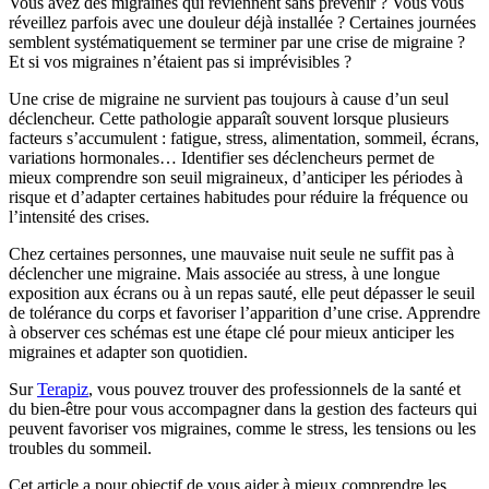
Vous avez des migraines qui reviennent sans prévenir ? Vous vous
réveillez parfois avec une douleur déjà installée ? Certaines journées
semblent systématiquement se terminer par une crise de migraine ?
Et si vos migraines n’étaient pas si imprévisibles ?
Une crise de migraine ne survient pas toujours à cause d’un seul
déclencheur. Cette pathologie apparaît souvent lorsque plusieurs
facteurs s’accumulent : fatigue, stress, alimentation, sommeil, écrans,
variations hormonales… Identifier ses déclencheurs permet de
mieux comprendre son seuil migraineux, d’anticiper les périodes à
risque et d’adapter certaines habitudes pour réduire la fréquence ou
l’intensité des crises.
Chez certaines personnes, une mauvaise nuit seule ne suffit pas à
déclencher une migraine. Mais associée au stress, à une longue
exposition aux écrans ou à un repas sauté, elle peut dépasser le seuil
de tolérance du corps et favoriser l’apparition d’une crise. Apprendre
à observer ces schémas est une étape clé pour mieux anticiper les
migraines et adapter son quotidien.
Sur
Terapiz
, vous pouvez trouver des professionnels de la santé et
du bien-être pour vous accompagner dans la gestion des facteurs qui
peuvent favoriser vos migraines, comme le stress, les tensions ou les
troubles du sommeil.
Cet article a pour objectif de vous aider à mieux comprendre les