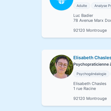
Adulte
Analyse P
Luc Badier
78 Avenue Marx D
92120 Montrouge
Elisabeth Chasle
Psychopraticienne
Psychogénéalogie
Elisabeth Chasles
1 rue Racine
92120 Montrouge