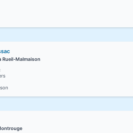
ssac
à Rueil-Malmaison
c
ers
ison
Montrouge