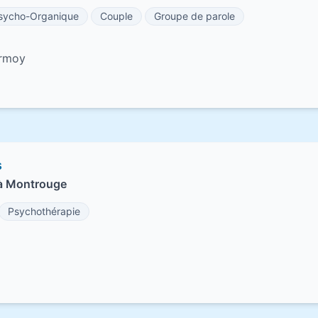
sycho-Organique
Couple
Groupe de parole
ormoy
s
 à Montrouge
Psychothérapie