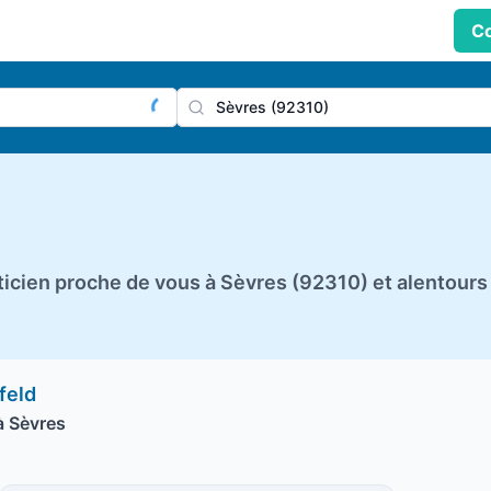
Co
praticien, profession
Ville
icien proche de vous à Sèvres (92310) et alentours
feld
à Sèvres