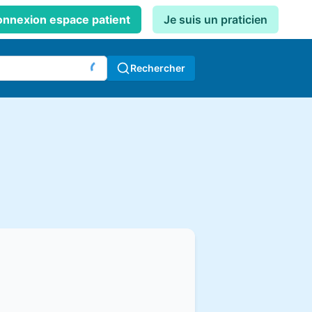
nnexion espace patient
Je suis un praticien
Rechercher