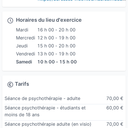
profondeur et solutions pratiques pour vous
apporter du soulagement grâce à la PNL. Je suis
Horaires du lieu d'exercice
également praticienne en EMDR, une thérapie
qui aborde les traumatismes.
Mardi
16 h 00 ‐ 20 h 00
Je suis passionnée par ce travail et m’efforce de
Mercredi
12 h 00 ‐ 19 h 00
créer un environnement rassurant et confortable
Jeudi
15 h 00 ‐ 20 h 00
pour mes patients. La guérison émotionnelle est
Vendredi
13 h 00 ‐ 19 h 00
possible pour tous ceux qui cherchent de l'aide.
Samedi
10 h 00 ‐ 15 h 00
Je suis déterminée à aider mes patients à
atteindre leurs objectifs de vie.
Tarifs
Le rythme des séances peut être hebdomadaire
ou bi-mensuel, à fixer ensemble. Mon expérience
Séance de psychothérapie - adulte
70,00 €
professionnelle en entreprise m'a permis
Séance psychothérapie - étudiants et
60,00 €
d'acquérir une excellente compréhension du
moins de 18 ans
monde du travail et de ses difficultés
Séance psychothérapie adulte
(en visio)
70,00 €
(problématiques relationnelles, burn out, perte