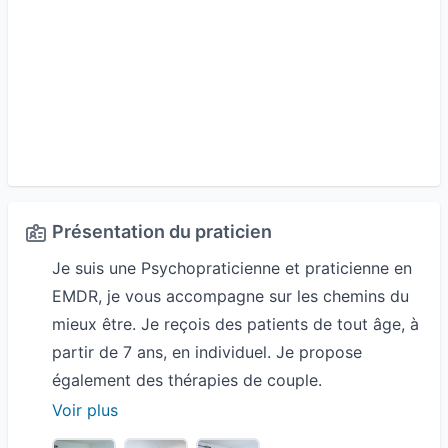
Présentation du praticien
Je suis une Psychopraticienne et praticienne en
EMDR, je vous accompagne sur les chemins du
mieux être. Je reçois des patients de tout âge, à
partir de 7 ans, en individuel. Je propose
également des thérapies de couple.
Si vous rencontrez des difficultés dans vos
Voir plus
relations aux autres, si vous ressentez une forme