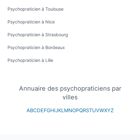
Psychopraticien à Toulouse
Psychopraticien à Nice
Psychopraticien à Strasbourg
Psychopraticien à Bordeaux
Psychopraticien à Lille
Annuaire des psychopraticiens par
villes
A
B
C
D
E
F
G
H
I
J
K
L
M
N
O
P
Q
R
S
T
U
V
W
X
Y
Z