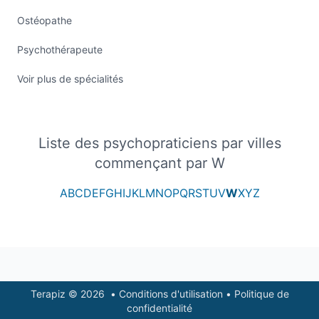
Ostéopathe
Psychothérapeute
Voir plus de spécialités
Liste des psychopraticiens par villes
commençant par W
A
B
C
D
E
F
G
H
I
J
K
L
M
N
O
P
Q
R
S
T
U
V
W
X
Y
Z
Footer
Terapiz © 2026
•
Conditions d'utilisation
•
Politique de
confidentialité