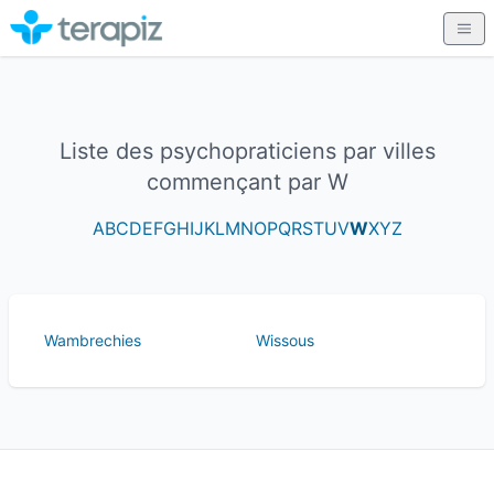
Liste des psychopraticiens par villes
commençant par W
A
B
C
D
E
F
G
H
I
J
K
L
M
N
O
P
Q
R
S
T
U
V
W
X
Y
Z
Wambrechies
Wissous