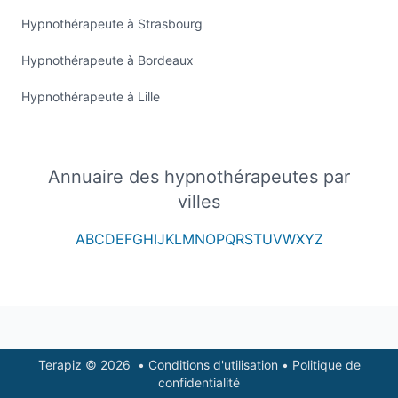
Hypnothérapeute à Strasbourg
Hypnothérapeute à Bordeaux
Hypnothérapeute à Lille
Annuaire des hypnothérapeutes par
villes
A
B
C
D
E
F
G
H
I
J
K
L
M
N
O
P
Q
R
S
T
U
V
W
X
Y
Z
Footer
Terapiz © 2026
•
Conditions d'utilisation
•
Politique de
confidentialité