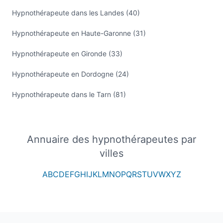
Hypnothérapeute dans les Landes (40)
Hypnothérapeute en Haute-Garonne (31)
Hypnothérapeute en Gironde (33)
Hypnothérapeute en Dordogne (24)
Hypnothérapeute dans le Tarn (81)
Annuaire des hypnothérapeutes par
villes
A
B
C
D
E
F
G
H
I
J
K
L
M
N
O
P
Q
R
S
T
U
V
W
X
Y
Z