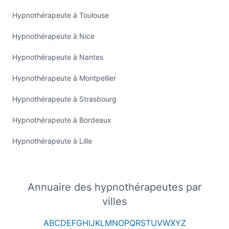
Hypnothérapeute à Toulouse
Hypnothérapeute à Nice
Hypnothérapeute à Nantes
Hypnothérapeute à Montpellier
Hypnothérapeute à Strasbourg
Hypnothérapeute à Bordeaux
Hypnothérapeute à Lille
Annuaire des hypnothérapeutes par
villes
A
B
C
D
E
F
G
H
I
J
K
L
M
N
O
P
Q
R
S
T
U
V
W
X
Y
Z