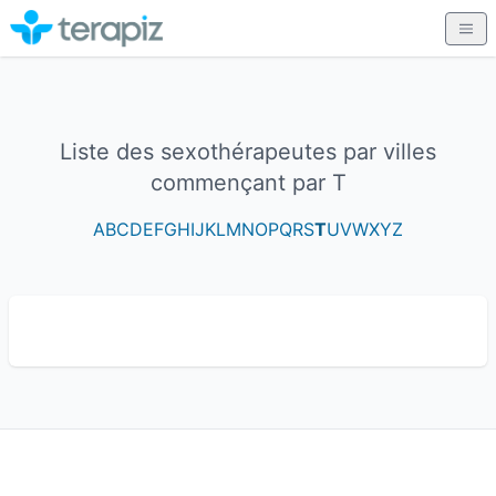
Liste des sexothérapeutes par villes
commençant par T
A
B
C
D
E
F
G
H
I
J
K
L
M
N
O
P
Q
R
S
T
U
V
W
X
Y
Z