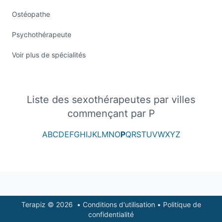
Ostéopathe
Psychothérapeute
Voir plus de spécialités
Liste des sexothérapeutes par villes
commençant par P
A
B
C
D
E
F
G
H
I
J
K
L
M
N
O
P
Q
R
S
T
U
V
W
X
Y
Z
Footer
Terapiz © 2026
•
Conditions d'utilisation
•
Politique de
confidentialité