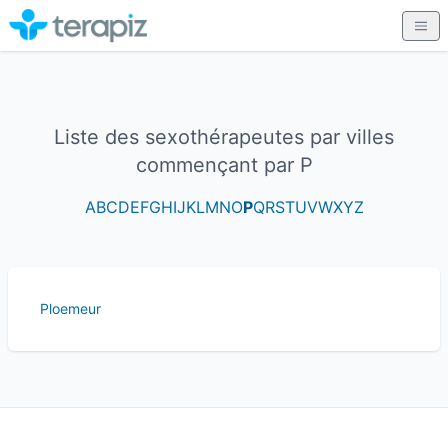
Liste des sexothérapeutes par villes
commençant par P
A
B
C
D
E
F
G
H
I
J
K
L
M
N
O
P
Q
R
S
T
U
V
W
X
Y
Z
Ploemeur