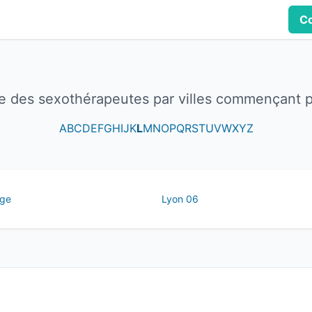
Co
te des sexothérapeutes par villes commençant p
A
B
C
D
E
F
G
H
I
J
K
L
M
N
O
P
Q
R
S
T
U
V
W
X
Y
Z
age
Lyon 06