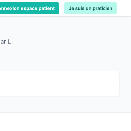
nnexion espace patient
Je suis un praticien
ar L