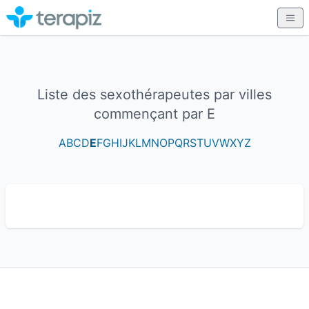
Liste des sexothérapeutes par villes
commençant par E
A
B
C
D
E
F
G
H
I
J
K
L
M
N
O
P
Q
R
S
T
U
V
W
X
Y
Z