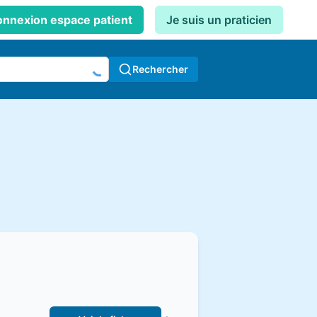
nnexion espace patient
Je suis un praticien
Rechercher