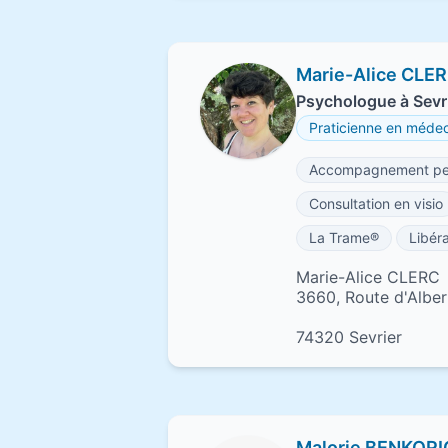
Marie-Alice CLE
Psychologue à Sevr
Praticienne en médeci
Accompagnement per
Consultation en visio
La Trame®
Libér
Marie-Alice CLERC
3660, Route d'Albert
74320 Sevrier
Malorie BENKORI