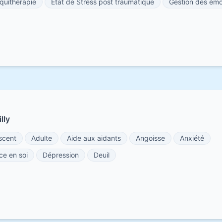
quithérapie
État de Stress post traumatique
Gestion des émo
lly
scent
Adulte
Aide aux aidants
Angoisse
Anxiété
ce en soi
Dépression
Deuil