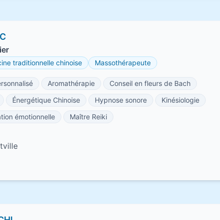
RC
ier
ne traditionnelle chinoise
Massothérapeute
sonnalisé
Aromathérapie
Conseil en fleurs de Bach
Énergétique Chinoise
Hypnose sonore
Kinésiologie
ation émotionnelle
Maître Reiki
ville
CHI