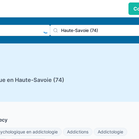
Co
praticien, profession
Ville
ue en Haute-Savoie (74)
ecy
chologique en addictologie
Addictions
Addictologie