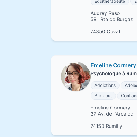
Équithérapeute
É
Audrey Raso
581 Rte de Burgaz
74350 Cuvat
Emeline Cormery
Psychologue à Rumi
Addictions
Adole
Burn-out
Confian
Emeline Cormery
37 Av. de l'Arcalod
74150 Rumilly