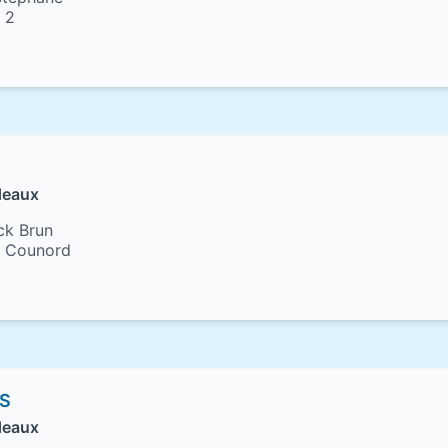
 2
deaux
ick Brun
e Counord
NS
deaux