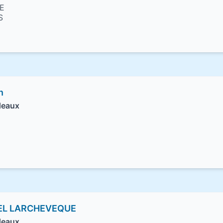
E
S
n
deaux
GEL LARCHEVEQUE
deaux