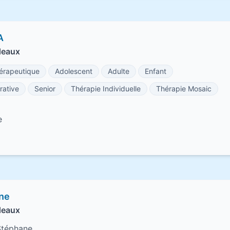
A
deaux
rapeutique
Adolescent
Adulte
Enfant
rative
Senior
Thérapie Individuelle
Thérapie Mosaic
e
ne
deaux
Stéphane