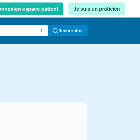
nnexion espace patient
Je suis un praticien
Rechercher