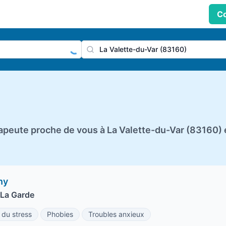
Co
praticien, profession
Ville
peute proche de vous à La Valette-du-Var (83160) 
ny
 La Garde
 du stress
Phobies
Troubles anxieux