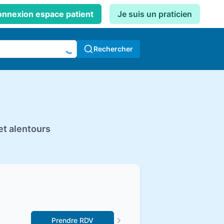
nnexion espace patient
Je suis un praticien
Rechercher
et alentours
Prendre RDV