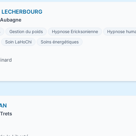
Y LECHERBOURG
 Aubagne
s
Gestion du poids
Hypnose Ericksonienne
Hypnose huma
Soin LaHoChi
Soins énergétiques
inard
DAN
Trets