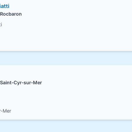
atti
 Rocbaron
i
Saint-Cyr-sur-Mer
r-Mer