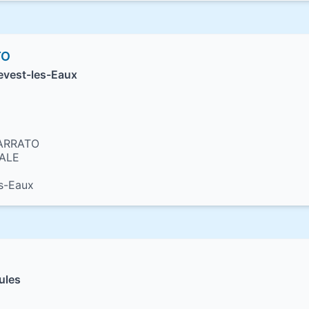
TO
evest-les-Eaux
SARRATO
IALE
s-Eaux
ules