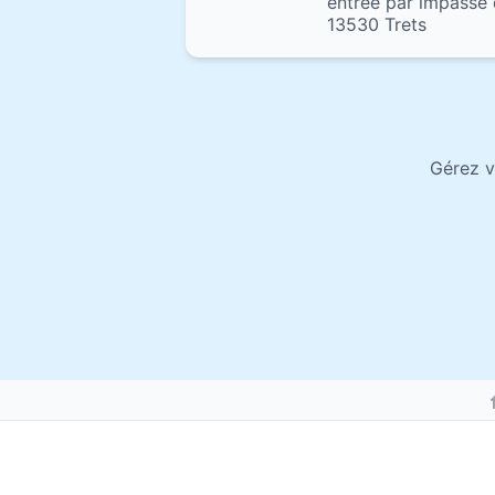
entrée par impasse 
13530 Trets
Gérez v