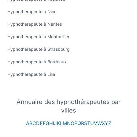
Hypnothérapeute à Nice
Hypnothérapeute à Nantes
Hypnothérapeute à Montpellier
Hypnothérapeute à Strasbourg
Hypnothérapeute à Bordeaux
Hypnothérapeute à Lille
Annuaire des hypnothérapeutes par
villes
A
B
C
D
E
F
G
H
I
J
K
L
M
N
O
P
Q
R
S
T
U
V
W
X
Y
Z