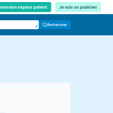
nnexion espace patient
Je suis un praticien
Rechercher