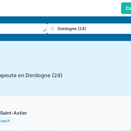
Co
praticien, profession
Ville
apeute en Dordogne (24)
Saint-Astier
Coach