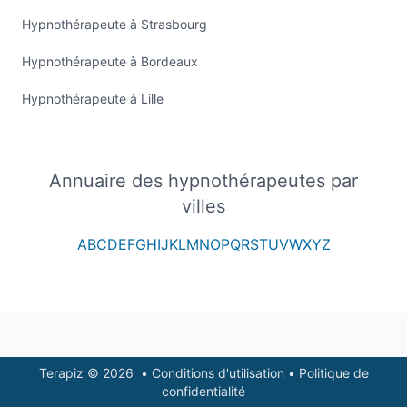
Hypnothérapeute à Strasbourg
Hypnothérapeute à Bordeaux
Hypnothérapeute à Lille
Annuaire des hypnothérapeutes par
villes
A
B
C
D
E
F
G
H
I
J
K
L
M
N
O
P
Q
R
S
T
U
V
W
X
Y
Z
Footer
Terapiz © 2026
•
Conditions d'utilisation
•
Politique de
confidentialité