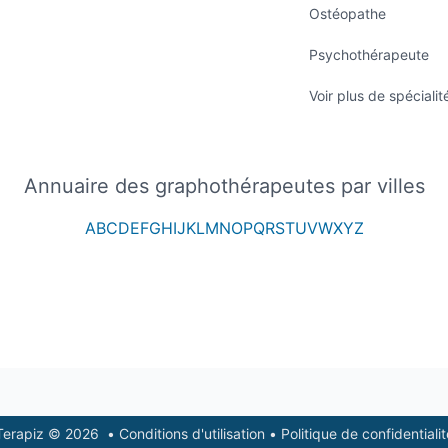
Ostéopathe
Psychothérapeute
Voir plus de spécialit
Annuaire des graphothérapeutes par villes
A
B
C
D
E
F
G
H
I
J
K
L
M
N
O
P
Q
R
S
T
U
V
W
X
Y
Z
Terapiz © 2026
•
Conditions d'utilisation
•
Politique de confidentialit