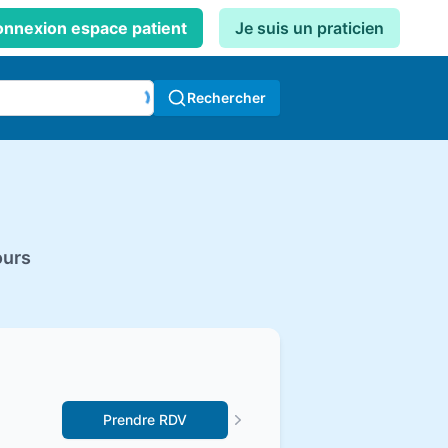
nnexion espace patient
Je suis un praticien
Rechercher
ours
Prendre RDV