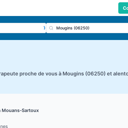
Co
praticien, profession
Ville
apeute proche de vous à Mougins (06250) et alent
à Mouans-Sartoux
ines