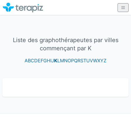
Liste des graphothérapeutes par villes
commençant par K
A
B
C
D
E
F
G
H
I
J
K
L
M
N
O
P
Q
R
S
T
U
V
W
X
Y
Z