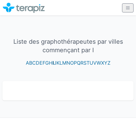
Liste des graphothérapeutes par villes
commençant par I
A
B
C
D
E
F
G
H
I
J
K
L
M
N
O
P
Q
R
S
T
U
V
W
X
Y
Z