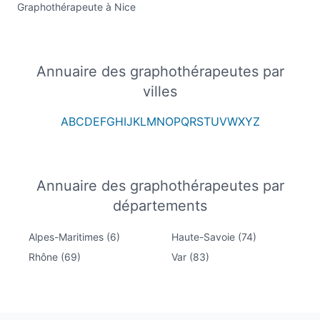
Graphothérapeute à Nice
Annuaire des graphothérapeutes par
villes
A
B
C
D
E
F
G
H
I
J
K
L
M
N
O
P
Q
R
S
T
U
V
W
X
Y
Z
Annuaire des graphothérapeutes par
départements
Alpes-Maritimes (6)
Haute-Savoie (74)
Rhône (69)
Var (83)