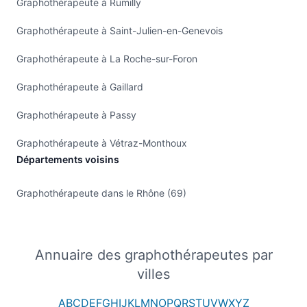
Graphothérapeute à Rumilly
Graphothérapeute à Saint-Julien-en-Genevois
Graphothérapeute à La Roche-sur-Foron
Graphothérapeute à Gaillard
Graphothérapeute à Passy
Graphothérapeute à Vétraz-Monthoux
Départements voisins
Graphothérapeute dans le Rhône (69)
Annuaire des graphothérapeutes par
villes
A
B
C
D
E
F
G
H
I
J
K
L
M
N
O
P
Q
R
S
T
U
V
W
X
Y
Z