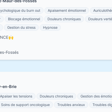
nt-Maur-des-Fossés
chologique du burn out
Apaisement émotionnel
Auriculothé
r
Blocage émotionnel
Douleurs chroniques
Douleurs verté
Gestion du stress
Hypnose
ANCE🙌
es-Fossés
y-en-Brie
Apaiser les tensions
Douleurs chroniques
Gestion des émotio
Soins de support oncologique
Troubles anxieux
Troubles dig