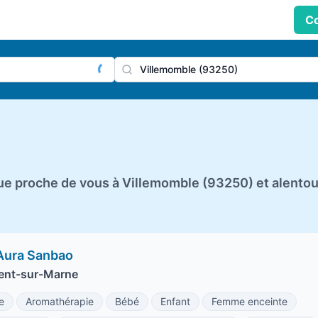
Co
praticien, profession
Ville
ue proche de vous à Villemomble (93250) et alentou
'Aura Sanbao
gent-sur-Marne
e
Aromathérapie
Bébé
Enfant
Femme enceinte