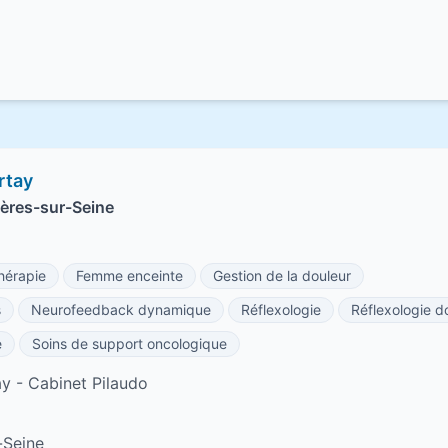
rtay
ières-sur-Seine
hérapie
Femme enceinte
Gestion de la douleur
s
Neurofeedback dynamique
Réflexologie
Réflexologie d
e
Soins de support oncologique
ay - Cabinet Pilaudo
-Seine