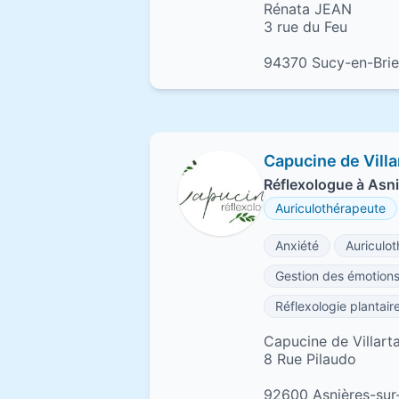
Rénata JEAN
3 rue du Feu
94370 Sucy-en-Brie
Capucine de Villa
Réflexologue à Asn
Auriculothérapeute
Anxiété
Auriculot
Gestion des émotion
Réflexologie plantair
Capucine de Villart
8 Rue Pilaudo
92600 Asnières-sur