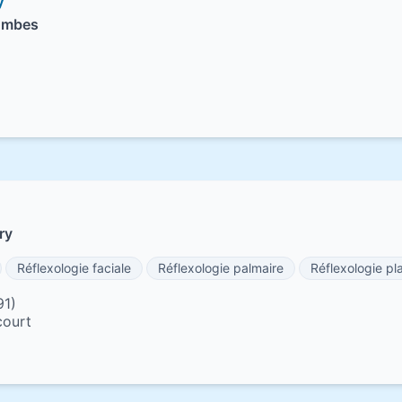
y
lombes
ry
Réflexologie faciale
Réflexologie palmaire
Réflexologie pl
91)
court