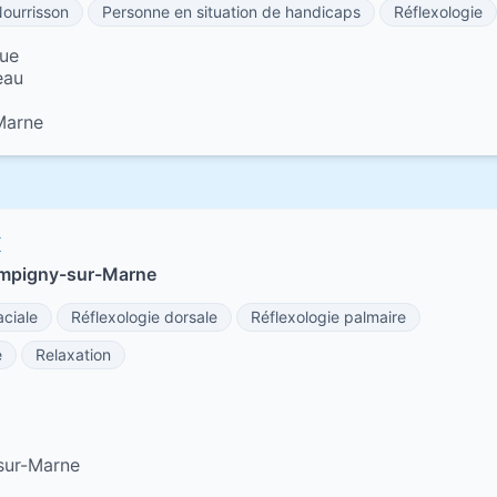
ourrisson
Personne en situation de handicaps
Réflexologie
que
eau
Marne
X
ampigny-sur-Marne
aciale
Réflexologie dorsale
Réflexologie palmaire
e
Relaxation
sur-Marne