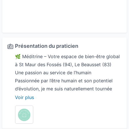
Présentation du praticien
🌿 Méditrine – Votre espace de bien-être global
à St Maur des Fossés (94), Le Beausset (83)
Une passion au service de l’humain
Passionnée par l’être humain et son potentiel
d’évolution, je me suis naturellement tournée
vers des pratiques favorisant l'équilibre entre le
Voir plus
corps et l'esprit. Chaque personne est unique, et
c’est avec bienveillance et écoute que je vous
accompagne sur le chemin du mieux-être.