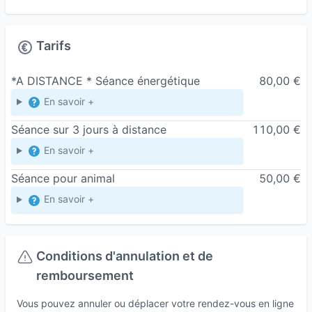
Indications des soins énergétiques
Fatigue chronique
Stress et anxiété
Tarifs
Troubles du sommeil
*A DISTANCE * Séance énergétique
Douleurs physiques sans cause médicale
80,00 €
apparente
En savoir +
Déséquilibres émotionnels
Séance sur 3 jours à distance
110,00 €
Libération des mémoires cellulaires émotionnels
En savoir +
Schémas répétitifs
En rétablissant l’harmonie énergétique, ces soins
Séance pour animal
50,00 €
soutiennent les processus naturels de guérison
En savoir +
du corps et de l’esprit.
🧠
Hypnose humaniste – Devenir acteur de
Conditions d'annulation et de
sa transformation
remboursement
L’hypnose humaniste est une approche
Vous pouvez annuler ou déplacer votre rendez-vous en ligne
thérapeutique qui permet d’accéder à un état de