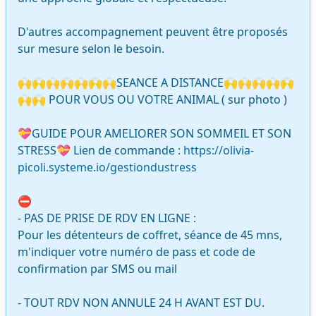
D'autres accompagnement peuvent être proposés 
sur mesure selon le besoin.

🙌🙌🙌🙌🙌🙌🙌SEANCE A DISTANCE🙌🙌🙌🙌🙌
🙌🙌 POUR VOUS OU VOTRE ANIMAL ( sur photo )

💝GUIDE POUR AMELIORER SON SOMMEIL ET SON 
STRESS💝 Lien de commande : 
https://olivia-
picoli.systeme.io/gestiondustress
⛔️

- PAS DE PRISE DE RDV EN LIGNE :

Pour les détenteurs de coffret, séance de 45 mns, 
m'indiquer votre numéro de pass et code de 
confirmation par SMS ou mail

- TOUT RDV NON ANNULE 24 H AVANT EST DU.