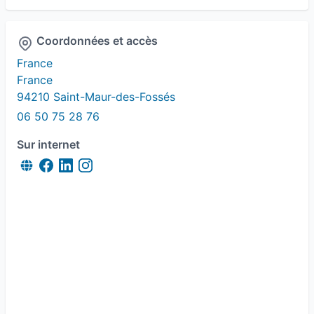
Magnétisme
Méthode Niromathé
Coordonnées et accès
Réflexologie faciale
Réflexologie plantaire
France
France
Soin énergétique
94210 Saint-Maur-des-Fossés
06 50 75 28 76
Soins de support oncologique
Sur internet