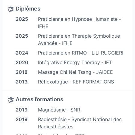
Une approche holistique personnalisée
Diplômes
Chez Méditrine, je propose une approche
2025
Praticienne en Hypnose Humaniste ‐
globale, prenant en compte l’ensemble de votre
IFHE
être. Grâce à des techniques naturelles et
2025
Praticienne en Thérapie Symbolique
complémentaires, je vous accompagne pour :
Avancée ‐ IFHE
Soulager les douleurs physiques
2024
Praticienne en RITMO ‐ LILI RUGGIERI
Améliorer la qualité du sommeil
2020
Intégrative Energy Thérapy ‐ IET
Apaiser le stress et l’anxiété
2018
Massage Chi Nei Tsang ‐ JAIDEE
Réguler le système nerveux
Favoriser un mieux-être émotionnel
2013
Réflexologue ‐ REF FORMATIONS
Stimuler les capacités d’auto-guérison
Réflexologie Plantaire , Faciale, Auriculaire
Autres formations
(auriculothérapie) :
2019
Magnétisme ‐ SNR
Stimuler les zones réflexes pour un mieux-être
2019
Radiesthésie ‐ Syndicat National des
global
Radiesthésistes
La réflexologie agit par le biais du système