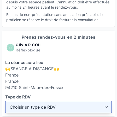
depuis votre espace patient. L'annulation doit être effectuée
conscience augmentée, favorisant la prise de
au moins 24 heures avant le rendez-vous.
conscience et la transformation intérieure.
En cas de non-présentation sans annulation préalable, le
praticien se réserve le droit de facturer la consultation.
Contrairement à l’hypnose classique, l’hypnose
humaniste vous maintient pleinement conscient
et acteur de votre processus de changement.
Prenez rendez-vous en 2 minutes
Olivia PICOLI
Applications de l’hypnose humaniste
Réflexologue
Gestion des émotions : peurs, phobies, tristesse,
colère
La séance aura lieu
🙌SEANCE A DISTANCE🙌
Schémas répétitifs
France
Soin de l'enfant intérieur
France
Soin du Masculin intérieur et du Féminin intérieur
94210 Saint-Maur-des-Fossés
Amélioration de la confiance en soi et de l’estime
Type de RDV
de soi
Accompagnement des transitions de vie : deuil,
séparation, reconversion professionnelle