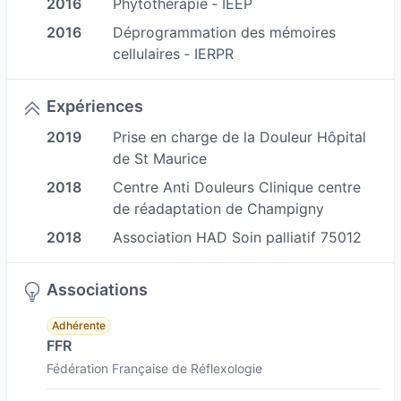
2016
Phytothérapie ‐ IEEP
nerveux, et consiste à stimuler des zones
2016
Déprogrammation des mémoires
réflexes situées sur les pieds, les oreilles, le
cellulaires ‐ IERPR
visage correspondant à différents organes et
systèmes du corps.
Expériences
En activant ces points, on favorise l’équilibre et
2019
Prise en charge de la Douleur Hôpital
le bon fonctionnement de l’organisme.
de St Maurice
Bienfaits de la réflexologie Plantaire, faciale
2018
Centre Anti Douleurs Clinique centre
Dienchan et Auriculaire (Auriculothérapie)
de réadaptation de Champigny
2018
Association HAD Soin palliatif 75012
Détente profonde et libération des tensions
Amélioration de la circulation sanguine et
Associations
lymphatique
Renforcement du système immunitaire
Adhérente
FFR
Soulagement des douleurs chroniques
Fédération Française de Réflexologie
(migraines, maux de dos, troubles digestifs)
Régulation du système hormonal