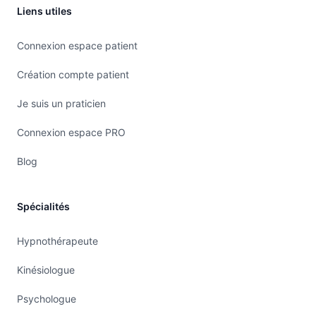
séance est adapadaptée à vos besoins
Liens utiles
spécifiques
Techniques naturelles et complémentaires :
Connexion espace patient
réflexologie plantaire, réflexologie faciale
Création compte patient
Dienchan, réflexologie auriculaire
auriculothérapie, soins énergétiques, hypnose
Je suis un praticien
humaniste, biorésonance
Connexion espace PRO
Écoute bienveillante et respect de votre rythme
Cadre apaisant et propice à la détente
Blog
📍 Informations pratiques
Spécialités
Je vous accueille sur rendez-vous dans un
espace chaleureux situé à La Varenne St Hilaire
Hypnothérapeute
(94), Six-Fours-les-Plages (83) Pour plus
d’informations ou pour prendre rendez-vous,
Kinésiologue
vous pouvez me contacter via le site
Psychologue
meditrine.fr.