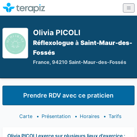
Olivia PICOLI
Réflexologue
à
Saint-Maur-des-
Fossés
France, 94210 Saint-Maur-des-Fossés
Prendre RDV avec ce praticien
Carte
•
Présentation
•
Horaires
•
Tarifs
Olivia PICOLI exerce sur plusieurs lieux d'exercice :