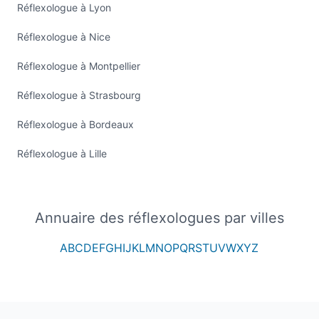
Réflexologue à Lyon
Réflexologue à Nice
Réflexologue à Montpellier
Réflexologue à Strasbourg
Réflexologue à Bordeaux
Réflexologue à Lille
Annuaire des réflexologues par villes
A
B
C
D
E
F
G
H
I
J
K
L
M
N
O
P
Q
R
S
T
U
V
W
X
Y
Z