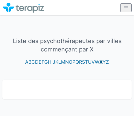
Liste des psychothérapeutes par villes
commençant par X
A
B
C
D
E
F
G
H
I
J
K
L
M
N
O
P
Q
R
S
T
U
V
W
X
Y
Z