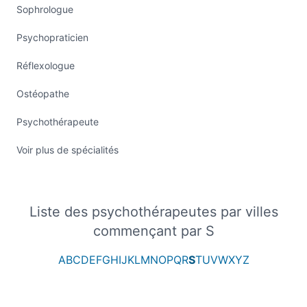
Sophrologue
Psychopraticien
Réflexologue
Ostéopathe
Psychothérapeute
Voir plus de spécialités
Liste des psychothérapeutes par villes
commençant par S
A
B
C
D
E
F
G
H
I
J
K
L
M
N
O
P
Q
R
S
T
U
V
W
X
Y
Z