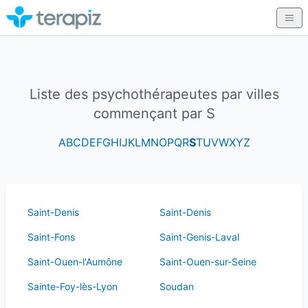
Liste des psychothérapeutes par villes
commençant par S
A
B
C
D
E
F
G
H
I
J
K
L
M
N
O
P
Q
R
S
T
U
V
W
X
Y
Z
Saint-Denis
Saint-Denis
Saint-Fons
Saint-Genis-Laval
Saint-Ouen-l'Aumône
Saint-Ouen-sur-Seine
Sainte-Foy-lès-Lyon
Soudan