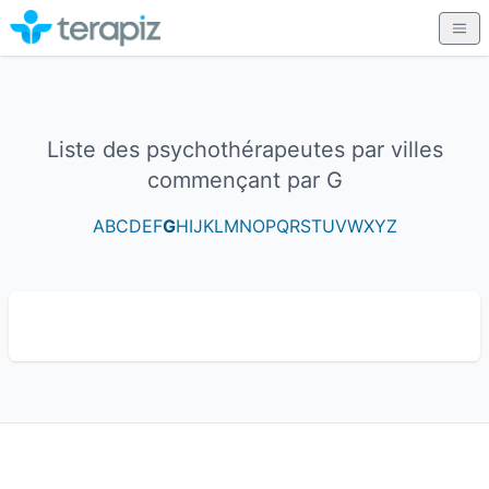
Liste des psychothérapeutes par villes
commençant par G
A
B
C
D
E
F
G
H
I
J
K
L
M
N
O
P
Q
R
S
T
U
V
W
X
Y
Z