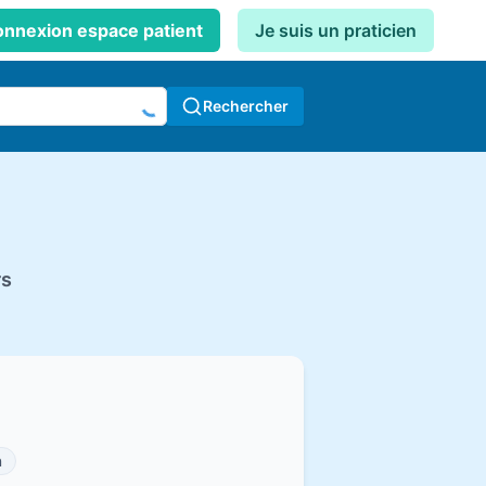
nnexion espace patient
Je suis un praticien
Rechercher
rs
n