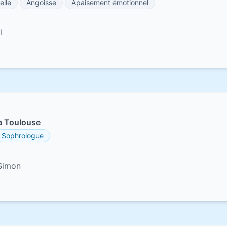
elle
Angoisse
Apaisement émotionnel
l
à Toulouse
Sophrologue
-Simon