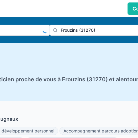
Co
praticien, profession
Ville
cien proche de vous à Frouzins (31270) et alentou
Cugnaux
développement personnel
Accompagnement parcours adoptio