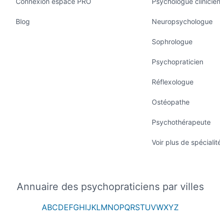
Connexion espace PRO
Psychologue clinicie
Blog
Neuropsychologue
Sophrologue
Psychopraticien
Réflexologue
Ostéopathe
Psychothérapeute
Voir plus de spécialit
Annuaire des psychopraticiens par villes
A
B
C
D
E
F
G
H
I
J
K
L
M
N
O
P
Q
R
S
T
U
V
W
X
Y
Z