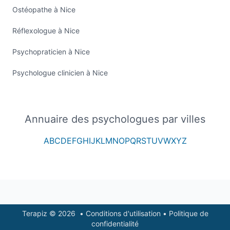
Ostéopathe à Nice
Réflexologue à Nice
Psychopraticien à Nice
Psychologue clinicien à Nice
Annuaire des psychologues par villes
A
B
C
D
E
F
G
H
I
J
K
L
M
N
O
P
Q
R
S
T
U
V
W
X
Y
Z
Footer
Terapiz © 2026
•
Conditions d'utilisation
•
Politique de
confidentialité