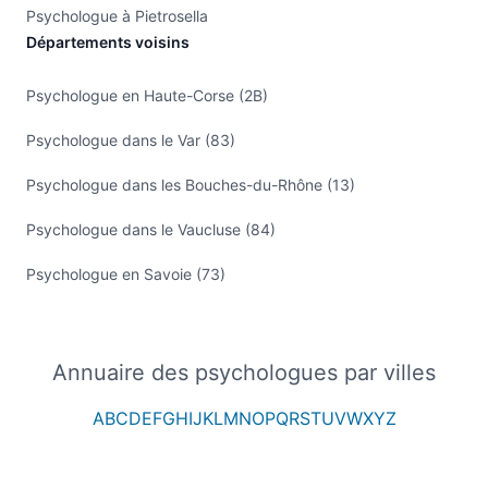
Psychologue à Pietrosella
Départements voisins
Psychologue en Haute-Corse (2B)
Psychologue dans le Var (83)
Psychologue dans les Bouches-du-Rhône (13)
Psychologue dans le Vaucluse (84)
Psychologue en Savoie (73)
Annuaire des psychologues par villes
A
B
C
D
E
F
G
H
I
J
K
L
M
N
O
P
Q
R
S
T
U
V
W
X
Y
Z