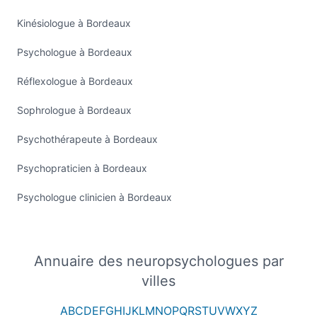
Kinésiologue à Bordeaux
Psychologue à Bordeaux
Réflexologue à Bordeaux
Sophrologue à Bordeaux
Psychothérapeute à Bordeaux
Psychopraticien à Bordeaux
Psychologue clinicien à Bordeaux
Annuaire des neuropsychologues par
villes
A
B
C
D
E
F
G
H
I
J
K
L
M
N
O
P
Q
R
S
T
U
V
W
X
Y
Z