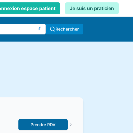
nnexion espace patient
Je suis un praticien
Rechercher
Prendre RDV