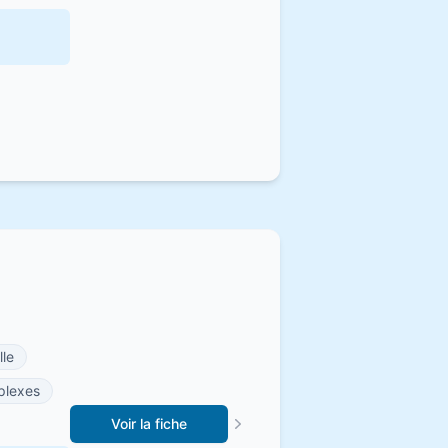
lle
plexes
Voir la fiche