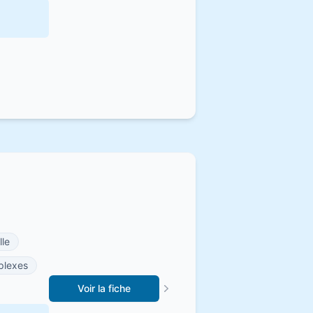
lle
plexes
Voir la fiche