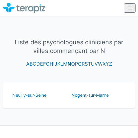
Liste des psychologues cliniciens par
villes commençant par N
A
B
C
D
E
F
G
H
I
J
K
L
M
N
O
P
Q
R
S
T
U
V
W
X
Y
Z
Neuilly-sur-Seine
Nogent-sur-Marne