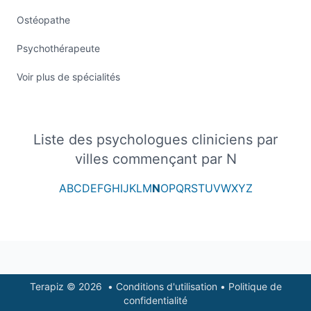
Ostéopathe
Psychothérapeute
Voir plus de spécialités
Liste des psychologues cliniciens par
villes commençant par N
A
B
C
D
E
F
G
H
I
J
K
L
M
N
O
P
Q
R
S
T
U
V
W
X
Y
Z
Footer
Terapiz © 2026
•
Conditions d'utilisation
•
Politique de
confidentialité