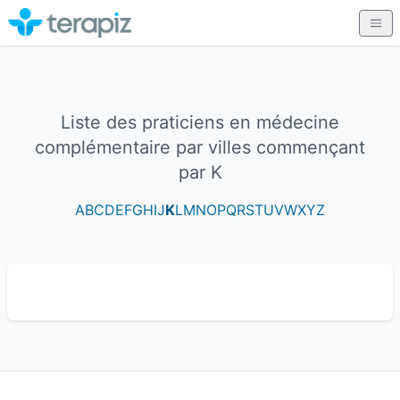
Liste des praticiens en médecine
complémentaire par villes commençant
par K
A
B
C
D
E
F
G
H
I
J
K
L
M
N
O
P
Q
R
S
T
U
V
W
X
Y
Z