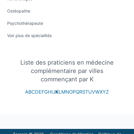
Ostéopathe
Psychothérapeute
Voir plus de spécialités
Liste des praticiens en médecine
complémentaire par villes
commençant par K
A
B
C
D
E
F
G
H
I
J
K
L
M
N
O
P
Q
R
S
T
U
V
W
X
Y
Z