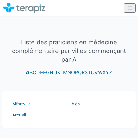
Liste des praticiens en médecine
complémentaire par villes commençant
par A
A
B
C
D
E
F
G
H
I
J
K
L
M
N
O
P
Q
R
S
T
U
V
W
X
Y
Z
Alfortville
Alès
Arcueil