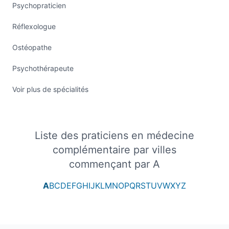
Psychopraticien
Réflexologue
Ostéopathe
Psychothérapeute
Voir plus de spécialités
Liste des praticiens en médecine
complémentaire par villes
commençant par A
A
B
C
D
E
F
G
H
I
J
K
L
M
N
O
P
Q
R
S
T
U
V
W
X
Y
Z