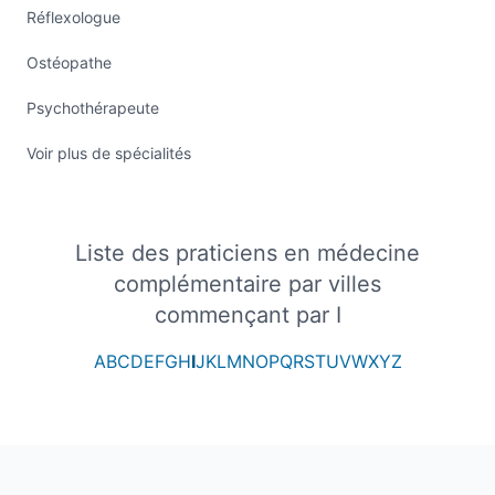
Réflexologue
Ostéopathe
Psychothérapeute
Voir plus de spécialités
Liste des praticiens en médecine
complémentaire par villes
commençant par I
A
B
C
D
E
F
G
H
I
J
K
L
M
N
O
P
Q
R
S
T
U
V
W
X
Y
Z