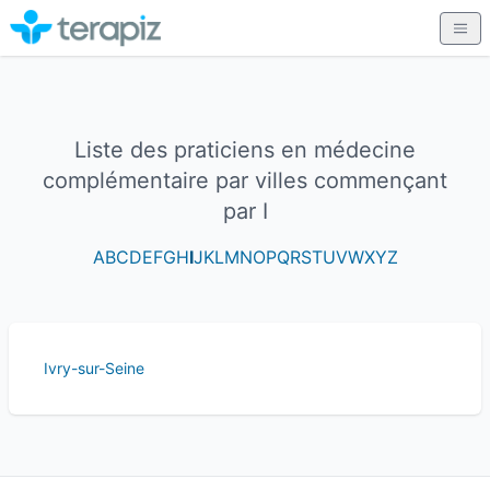
Liste des praticiens en médecine
complémentaire par villes commençant
par I
A
B
C
D
E
F
G
H
I
J
K
L
M
N
O
P
Q
R
S
T
U
V
W
X
Y
Z
Ivry-sur-Seine