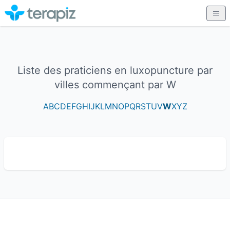
Liste des praticiens en luxopuncture par
villes commençant par W
A
B
C
D
E
F
G
H
I
J
K
L
M
N
O
P
Q
R
S
T
U
V
W
X
Y
Z