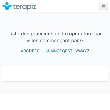
Liste des praticiens en luxopuncture par
villes commençant par G
A
B
C
D
E
F
G
H
I
J
K
L
M
N
O
P
Q
R
S
T
U
V
W
X
Y
Z