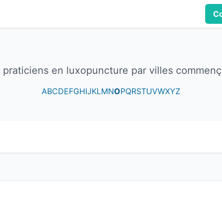
Co
s praticiens en luxopuncture par villes commenç
A
B
C
D
E
F
G
H
I
J
K
L
M
N
O
P
Q
R
S
T
U
V
W
X
Y
Z