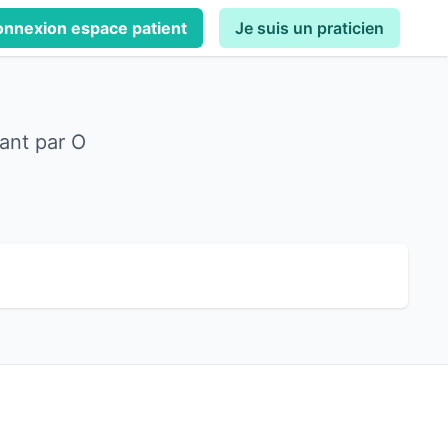
nnexion espace patient
Je suis un praticien
ant par O