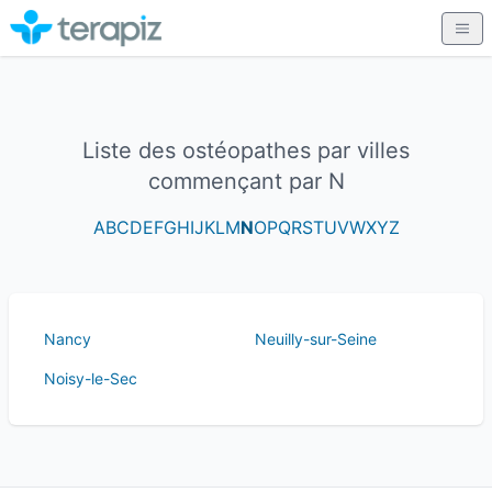
Liste des ostéopathes par villes
commençant par N
A
B
C
D
E
F
G
H
I
J
K
L
M
N
O
P
Q
R
S
T
U
V
W
X
Y
Z
Nancy
Neuilly-sur-Seine
Noisy-le-Sec