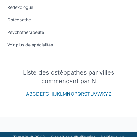
Réflexologue
Ostéopathe
Psychothérapeute
Voir plus de spécialités
Liste des ostéopathes par villes
commençant par N
A
B
C
D
E
F
G
H
I
J
K
L
M
N
O
P
Q
R
S
T
U
V
W
X
Y
Z