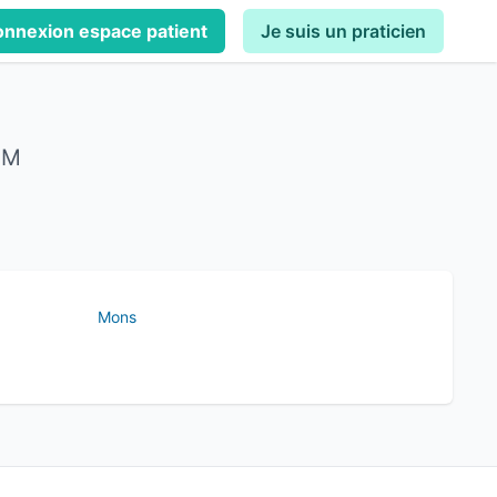
nnexion espace patient
Je suis un praticien
 M
Mons