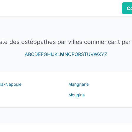
Co
iste des ostéopathes par villes commençant par
A
B
C
D
E
F
G
H
I
J
K
L
M
N
O
P
Q
R
S
T
U
V
W
X
Y
Z
-la-Napoule
Marignane
Mougins