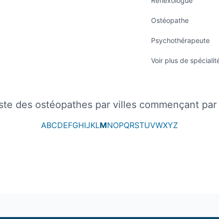
Réflexologue
Ostéopathe
Psychothérapeute
Voir plus de spécialit
iste des ostéopathes par villes commençant par
A
B
C
D
E
F
G
H
I
J
K
L
M
N
O
P
Q
R
S
T
U
V
W
X
Y
Z